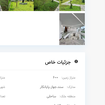
جزئیات خاص
600
متراژ زمین:
متراژ
سند،جواز،پایانکار
مدارک:
شهر:
ساحلی
منطقه ملک:
تعدا