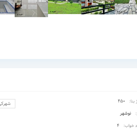
450
 بنا:
شهرکی
نوشهر
4
د خواب: