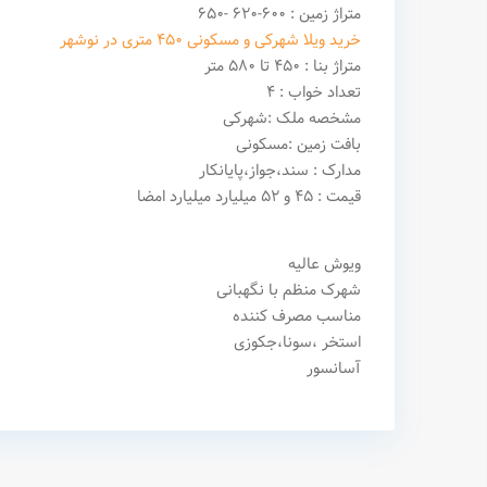
متراژ زمین : ۶۰۰-۶۲۰ -۶۵۰
خرید ویلا شهرکی و مسکونی 450 متری در نوشهر
متراژ بنا : ۴۵۰ تا ۵۸۰ متر
تعداد خواب : ۴
مشخصه ملک :شهرکی
بافت زمین :مسکونی
مدارک : سند،جواز،پایانکار
قیمت : ۴۵ و ۵۲ میلیارد میلیارد امضا
ویوش عالیه
شهرک منظم با نگهبانی
مناسب مصرف کننده
استخر ،سونا،جکوزی
آسانسور