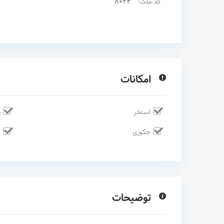
8024
کد ملک:
امکانات
استخر
پ
جکوزی
س
توضیحات