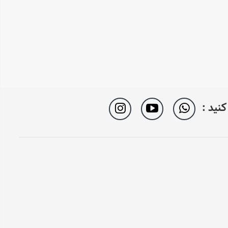
نید :