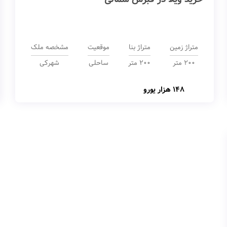
متراژ زمین
متراژ بنا
موقعیت
مشخصه ملک
200 متر
200 متر
ساحلی
شهرکی
148 هزار یورو