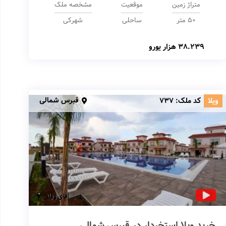
متراژ زمین
موقعیت
مشخصه ملک
50 متر
ساحلی
شهرکی
38.239 هزار یورو
قبرس شمالی
ویلا
کد ملک:
737
خرید ویلا استخردار در قبرس شمالی