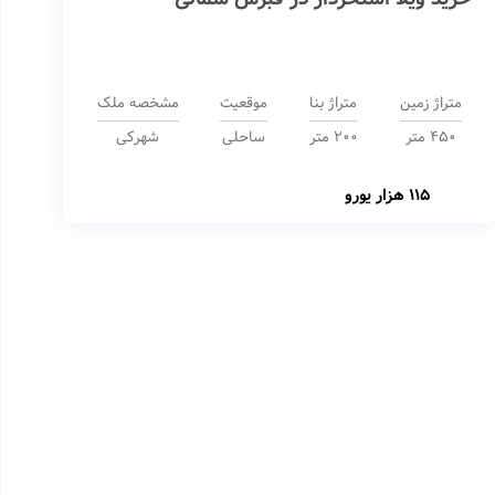
متراژ زمین
متراژ بنا
موقعیت
مشخصه ملک
450 متر
200 متر
ساحلی
شهرکی
115 هزار یورو