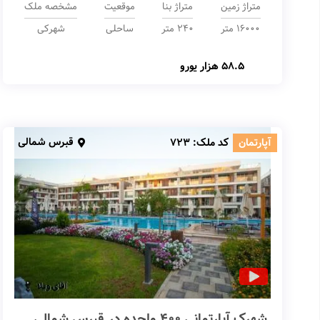
متراژ زمین
متراژ بنا
موقعیت
مشخصه ملک
16000 متر
240 متر
ساحلی
شهرکی
58.5 هزار یورو
قبرس شمالی
آپارتمان
کد ملک:
723
شهرک آپارتمانی 400 واحده در قبرس شمالی