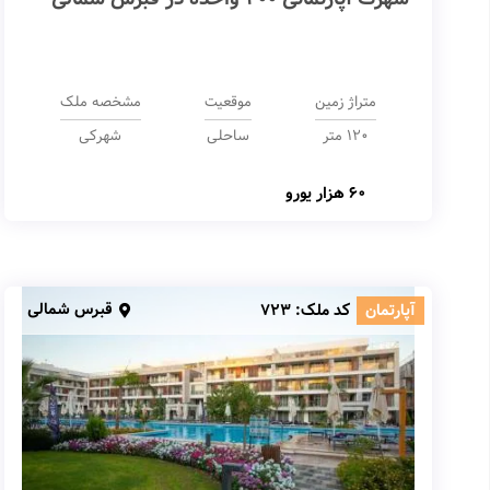
متراژ زمین
موقعیت
مشخصه ملک
120 متر
ساحلی
شهرکی
60 هزار یورو
قبرس شمالی
آپارتمان
کد ملک:
723