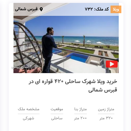
قبرس شمالی
ویلا
کد ملک:
732
4 سال پیش
خرید ویلا شهرک ساحلی 420 قواره ای در
قبرس شمالی
متراژ زمین
متراژ بنا
موقعیت
مشخصه ملک
320 متر
200 متر
ساحلی
شهرکی