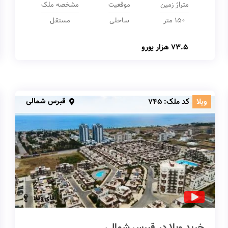
متراژ زمین
موقعیت
مشخصه ملک
150 متر
ساحلی
مستقل
73.5 هزار یورو
قبرس شمالی
ویلا
کد ملک:
745
خرید ویلا در قبرس شمالی