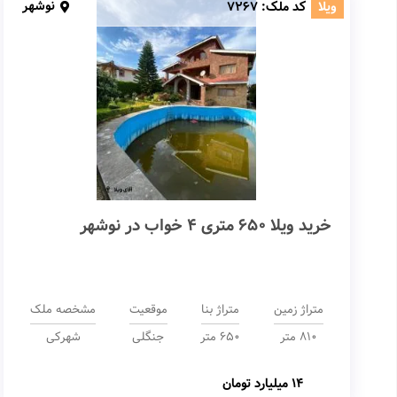
نوشهر
ویلا
کد ملک:
7267
خرید ویلا 650 متری 4 خواب در نوشهر
متراژ زمین
متراژ بنا
موقعیت
مشخصه ملک
810 متر
650 متر
جنگلی
شهرکی
14 میلیارد تومان