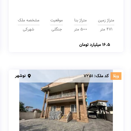
متراژ زمین
متراژ بنا
موقعیت
مشخصه ملک
471 متر
500 متر
جنگلی
شهرکی
16.5 میلیارد تومان
نوشهر
ویلا
کد ملک:
7251