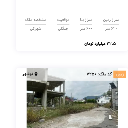
متراژ زمین
متراژ بنا
موقعیت
مشخصه ملک
620 متر
600 متر
جنگلی
شهرکی
22.5 میلیارد تومان
نوشهر
زمین
کد ملک:
7250