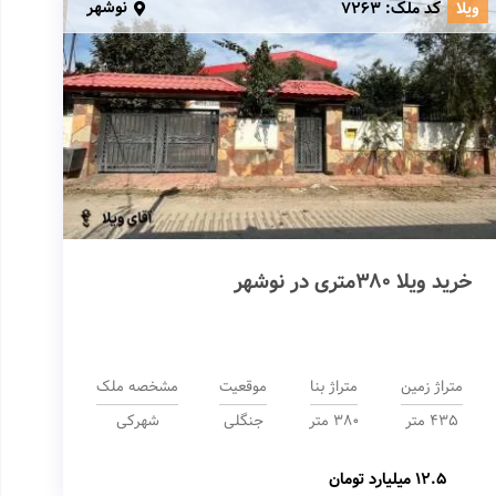
نوشهر
ویلا
کد ملک:
7263
خرید ویلا 380متری در نوشهر
متراژ زمین
متراژ بنا
موقعیت
مشخصه ملک
435 متر
380 متر
جنگلی
شهرکی
12.5 میلیارد تومان