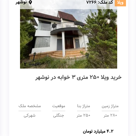
نوشهر
ویلا
کد ملک:
7266
خرید ویلا 250 متری 3 خوابه در نوشهر
متراژ زمین
متراژ بنا
موقعیت
مشخصه ملک
280 متر
250 متر
جنگلی
شهرکی
4.2 میلیارد تومان