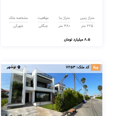
متراژ زمین
متراژ بنا
موقعیت
مشخصه ملک
225 متر
380 متر
جنگلی
شهرکی
8.5 میلیارد تومان
نوشهر
ویلا
کد ملک:
7253