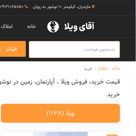
مازندران، کیلومتر 10 نوشهر به رویان
09121065850
خانه
املاک
فیلتر
خانه
املاک
خرید
قیمت خرید، فروش ویلا ، آپارتمان، زمین در نوشه
خرید
ویلا
(1138)