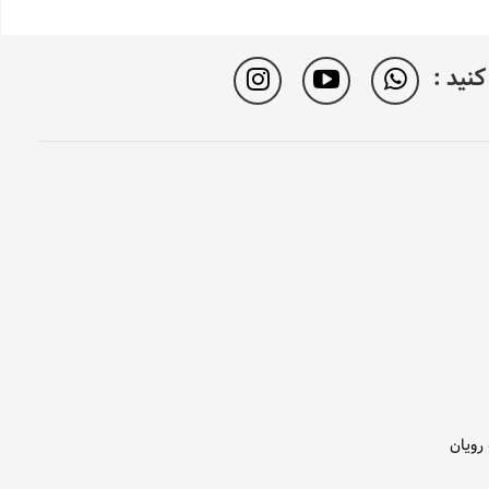
نید :