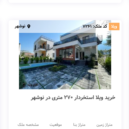
نوشهر
ویلا
کد ملک:
7261
خرید ویلا استخردار 270 متری در نوشهر
متراژ زمین
متراژ بنا
موقعیت
مشخصه ملک