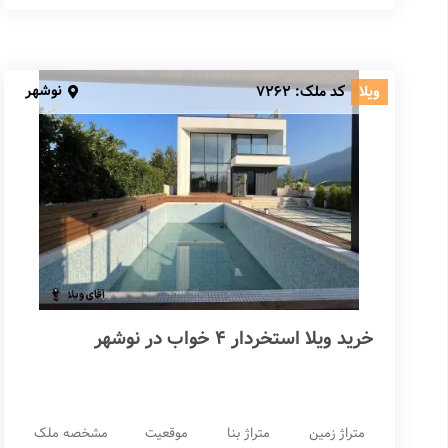
نوشهر
ویلا
کد ملک:
7262
خرید ویلا استخردار 4 خواب در نوشهر
متراژ زمین
متراژ بنا
موقعیت
مشخصه ملک