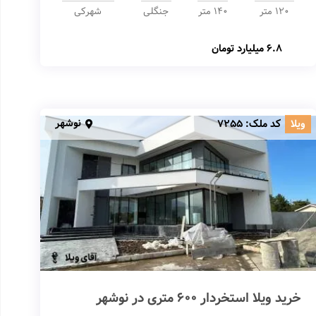
120 متر
140 متر
جنگلی
شهرکی
6.8 میلیارد تومان
نوشهر
ویلا
کد ملک:
7255
خرید ویلا استخردار 600 متری در نوشهر