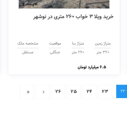
خرید ویلا 3 خواب 260 متری در نوشهر
متراژ زمین
متراژ بنا
موقعیت
مشخصه ملک
320 متر
260 متر
جنگلی
مستقل
6.5 میلیارد تومان
26
25
24
23
22