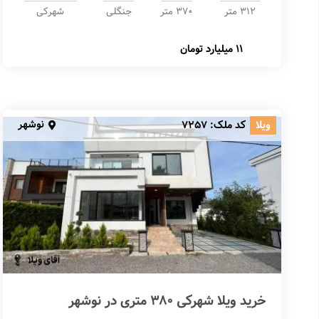
312 متر
370 متر
جنگلی
شهرکی
11 میلیارد تومان
نوشهر
ویلا
کد ملک:
7257
خرید ویلا شهرکی 380 متری در نوشهر