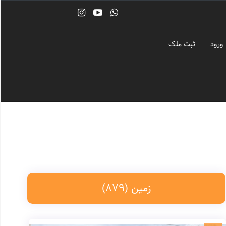
ورود
ثبت ملک
زمین
(879)