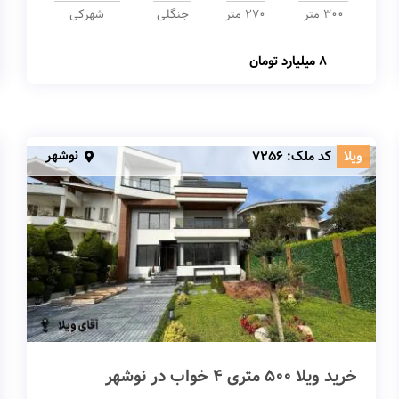
300 متر
270 متر
جنگلی
شهرکی
8 میلیارد تومان
نوشهر
ویلا
کد ملک:
7256
خرید ویلا 500 متری 4 خواب در نوشهر