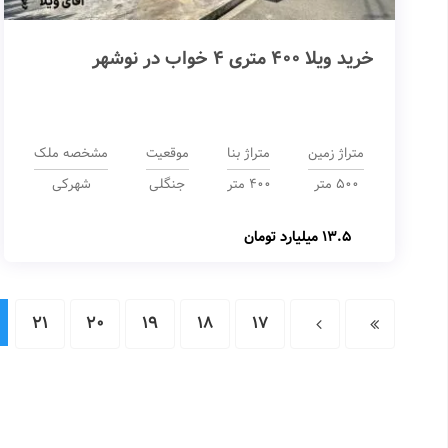
خرید ویلا 400 متری 4 خواب در نوشهر
متراژ زمین
متراژ بنا
موقعیت
مشخصه ملک
500 متر
400 متر
جنگلی
شهرکی
13.5 میلیارد تومان
21
20
19
18
17