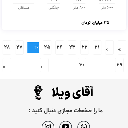
600 متر
800 متر
جنگلی
مستقل
35 میلیارد تومان
28
27
25
24
23
22
21
26
30
29
ما را صفحات مجازی دنبال کنید :