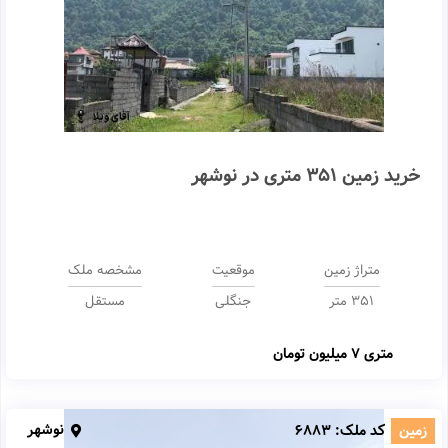
خرید زمین 351 متری در نوشهر
متراژ زمین
موقعیت
مشخصه ملک
351 متر
جنگلی
مستقل
متری
7 میلیون تومان
نوشهر
زمین
کد ملک:
6883