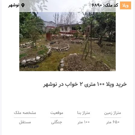
نوشهر
ویلا
کد ملک:
6890
خرید ویلا 100 متری 2 خواب در نوشهر
متراژ زمین
متراژ بنا
موقعیت
مشخصه ملک
650 متر
100 متر
جنگلی
مستقل