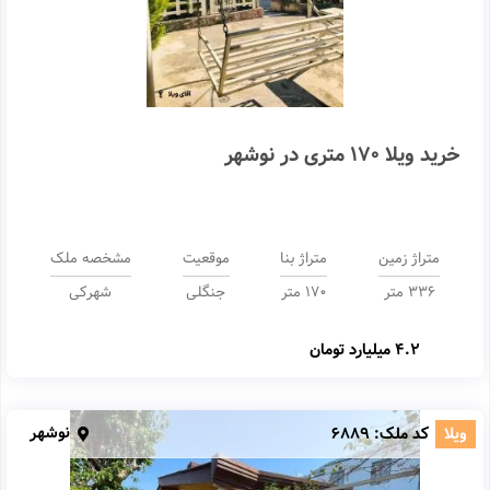
خرید ویلا 170 متری در نوشهر
متراژ زمین
متراژ بنا
موقعیت
مشخصه ملک
336 متر
170 متر
جنگلی
شهرکی
4.2 میلیارد تومان
نوشهر
ویلا
کد ملک:
6889