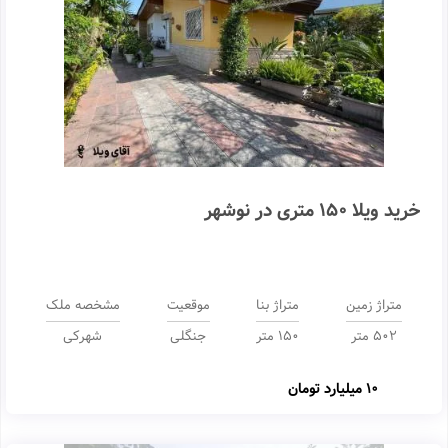
خرید ویلا 150 متری در نوشهر
متراژ زمین
متراژ بنا
موقعیت
مشخصه ملک
502 متر
150 متر
جنگلی
شهرکی
10 میلیارد تومان