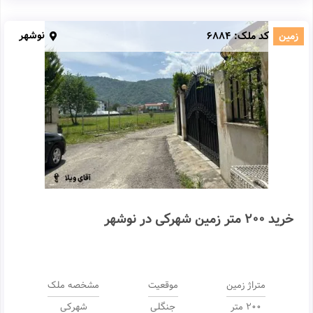
نوشهر
زمین
کد ملک:
6884
خرید 200 متر زمین شهرکی در نوشهر
متراژ زمین
موقعیت
مشخصه ملک
200 متر
جنگلی
شهرکی