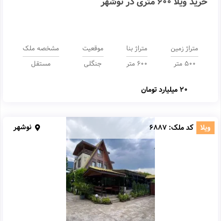
خرید ویلا 600 متری در نوشهر
متراژ زمین
متراژ بنا
موقعیت
مشخصه ملک
500 متر
600 متر
جنگلی
مستقل
20 میلیارد تومان
نوشهر
ویلا
کد ملک:
6887