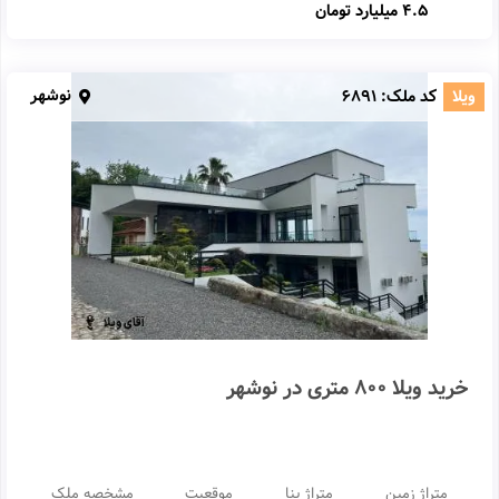
4.5 میلیارد تومان
نوشهر
ویلا
کد ملک:
6891
خرید ویلا 800 متری در نوشهر
متراژ زمین
متراژ بنا
موقعیت
مشخصه ملک