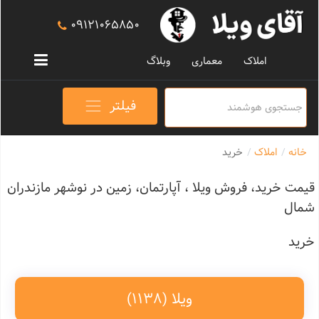
09121065850
املاک
معماری
وبلاگ
فیلتر
خانه
املاک
خرید
قیمت خرید، فروش ویلا ، آپارتمان، زمین در نوشهر مازندران
شمال
خرید
ویلا
(1138)