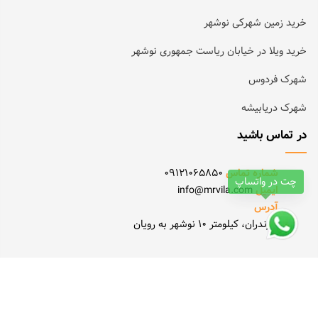
خرید زمین شهرکی نوشهر
خرید ویلا در خیابان ریاست جمهوری نوشهر
شهرک فردوس
شهرک دریابیشه
در تماس باشید
شماره تماس
09121065850
چت در واتساپ
ایمیل
info@mrvila.com
آدرس
مازندران، کیلومتر 10 نوشهر به رویان
Copyright © 2022. All Rights Reserved.
Power by
raygostar.ir
& Designed By MSM