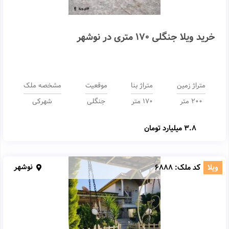
خرید ویلا جنگلی 170 متری در نوشهر
متراژ زمین
متراژ بنا
موقعیت
مشخصه ملک
200 متر
170 متر
جنگلی
شهرکی
3.8 میلیارد تومان
نوشهر
ویلا
کد ملک:
6888