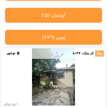
آپارتمان
(15)
زمین
(879)
نوشهر
ویلا
کد ملک:
8034
1 روز پیش