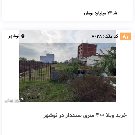
24.5 میلیارد تومان
نوشهر
ویلا
کد ملک:
8028
4 روز پیش
خرید ویلا 400 متری سنددار در نوشهر