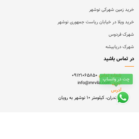
خرید زمین شهرکی نوشهر
خرید ویلا در خیابان ریاست جمهوری نوشهر
شهرک فردوس
شهرک دریابیشه
در تماس باشید
شماره تماس
09121065850
چت در واتساپ
ایمیل
info@mrvila.com
آدرس
مازندران، کیلومتر 10 نوشهر به رویان
Copyright © 2022. All Rights Reserved.
Power by
raygostar.ir
& Designed By MSM