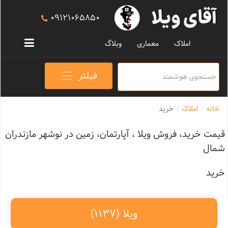
09121065850
املاک
معماری
وبلاگ
فیلتر
خانه
املاک
خرید
قیمت خرید، فروش ویلا ، آپارتمان، زمین در نوشهر مازندران
شمال
خرید
ویلا
(1137)