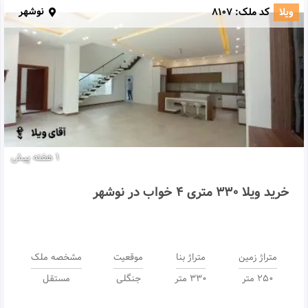
نوشهر
ویلا
کد ملک:
8107
1 هفته پیش
خرید ویلا 330 متری 4 خواب در نوشهر
متراژ زمین
متراژ بنا
موقعیت
مشخصه ملک
250 متر
330 متر
جنگلی
مستقل