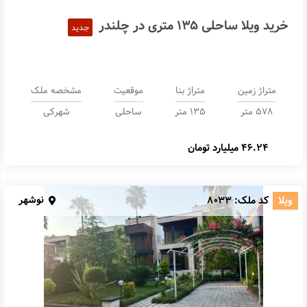
خرید ویلا ساحلی 135 متری در چلندر
جدید
متراژ زمین
متراژ بنا
موقعیت
مشخصه ملک
۵۷۸ متر
135 متر
ساحلی
شهرکی
46.24 میلیارد تومان
نوشهر
ویلا
کد ملک:
8033