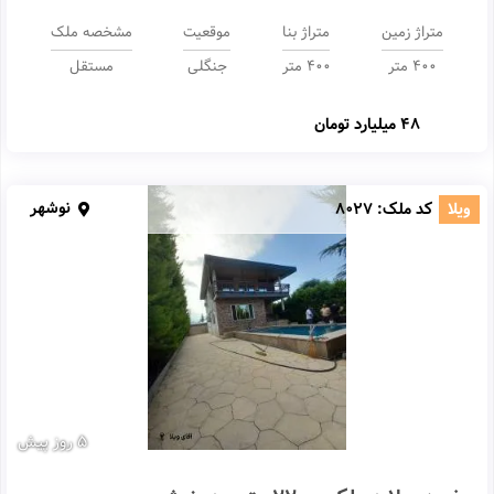
متراژ زمین
متراژ بنا
موقعیت
مشخصه ملک
400 متر
400 متر
جنگلی
مستقل
48 میلیارد تومان
نوشهر
ویلا
کد ملک:
8027
5 روز پیش