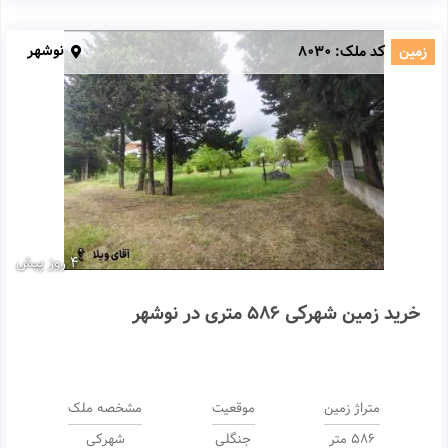
نوشهر
زمین
کد ملک:
8030
4 روز پیش
خرید زمین شهرکی 586 متری در نوشهر
متراژ زمین
موقعیت
مشخصه ملک
586 متر
جنگلی
شهرکی