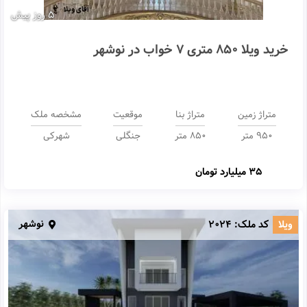
5 روز پیش
خرید ویلا 850 متری 7 خواب در نوشهر
متراژ زمین
متراژ بنا
موقعیت
مشخصه ملک
950 متر
850 متر
جنگلی
شهرکی
35 میلیارد تومان
نوشهر
ویلا
کد ملک:
2024