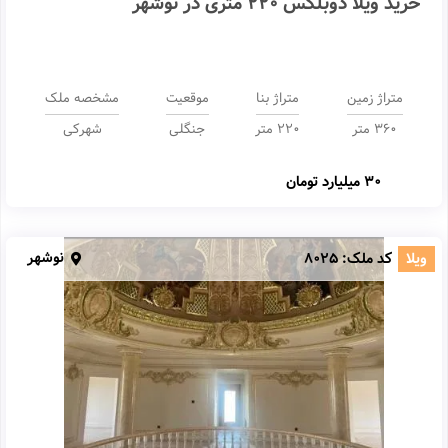
خرید ویلا دوبلکس 220 متری در نوشهر
متراژ زمین
متراژ بنا
موقعیت
مشخصه ملک
۳۶۰ متر
220 متر
جنگلی
شهرکی
30 میلیارد تومان
نوشهر
ویلا
کد ملک:
8025