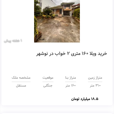
1 هفته پیش
خرید ویلا 160 متری 2 خواب در نوشهر
متراژ زمین
متراژ بنا
موقعیت
مشخصه ملک
310 متر
160 متر
جنگلی
مستقل
18.5 میلیارد تومان