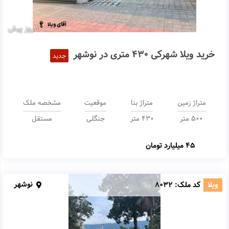
1 روز پیش
خرید ویلا شهرکی 430 متری در نوشهر
جدید
متراژ زمین
متراژ بنا
موقعیت
مشخصه ملک
500 متر
430 متر
جنگلی
مستقل
45 میلیارد تومان
نوشهر
ویلا
کد ملک:
8032