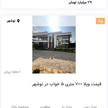
29 میلیارد تومان
نوشهر
ویلا
1 هفته پیش
قیمت ویلا 700 متری 5 خواب در نوشهر
متراژ زمین
متراژ بنا
موقعیت
مشخصه ملک