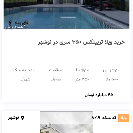
1 هفته پیش
خرید ویلا تریپلکس 350 متری در نوشهر
متراژ زمین
متراژ بنا
موقعیت
مشخصه ملک
500 متر
350 متر
ساحلی
شهرکی
45 میلیارد تومان
نوشهر
ویلا
کد ملک:
8019