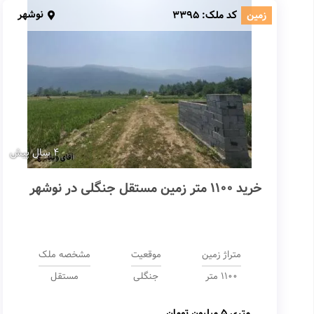
نوشهر
زمین
کد ملک:
3395
4 سال پیش
خرید 1100 متر زمین مستقل جنگلی در نوشهر
متراژ زمین
موقعیت
مشخصه ملک
1100 متر
جنگلی
مستقل
متری
5 میلیون تومان