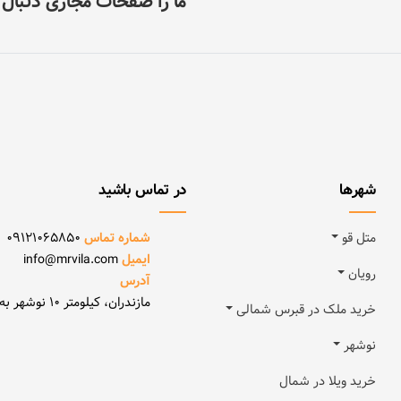
ما را صفحات مجازی دنبال ک
شهرها
در تماس باشید
متل قو
شماره تماس
09121065850
ایمیل
info@mrvila.com
رویان
آدرس
مازندران، کیلومتر 10 نوشهر به رویان
خرید ملک در قبرس شمالی
نوشهر
خرید ویلا در شمال