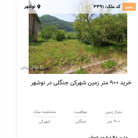
نوشهر
زمین
کد ملک:
3391
4 سال پیش
خرید 900 متر زمین شهرکی جنگلی در نوشهر
متراژ زمین
موقعیت
مشخصه ملک
900 متر
جنگلی
شهرکی
متری
20 میلیون تومان