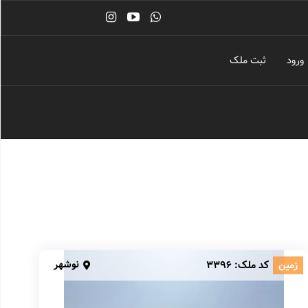
ورود
ثبت ملک
نوشهر
زمین
کد ملک:
3396