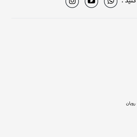
نید :