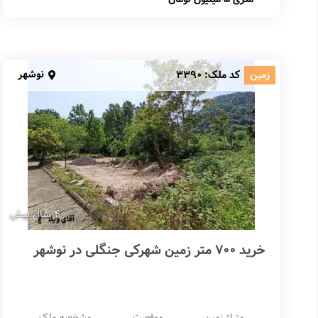
نوشهر
زمین
کد ملک:
3390
4 سال پیش
خرید 700 متر زمین شهرکی جنگلی در نوشهر
متراژ زمین
موقعیت
مشخصه ملک