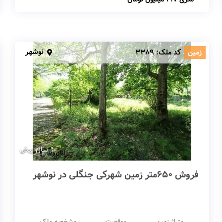
نوشهر
زمین
کد ملک:
3389
4 سال پیش
فروش 650متر زمین شهرکی جنگلی در نوشهر
متراژ زمین
موقعیت
مشخصه ملک