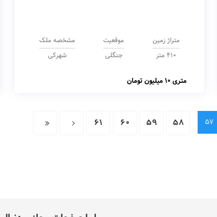
متراژ زمین
موقعیت
مشخصه ملک
410 متر
جنگلی
شهرکی
متری
10 میلیون تومان
61
60
59
58
57