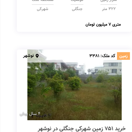
322 متر
جنگلی
شهرکی
متری
7 میلیون تومان
نوشهر
زمین
کد ملک:
3381
4 سال پیش
خرید 751 زمین شهرکی جنگلی در نوشهر