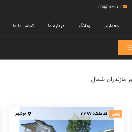
info@mrvilla.ir
معماری
وبلاگ
درباره ما
تماس با ما
ر مازندران شمال
نوشهر
زمین
کد ملک:
3397