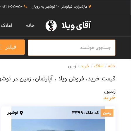
مازندران، کیلومتر 10 نوشهر به رویان
09121065850
خانه
املاک
فیلتر
خانه
املاک
خرید
زمین
قیمت خرید، فروش ویلا ، آپارتمان، زمین در نوشه
زمین
خرید
نوشهر
زمین
کد ملک:
3399