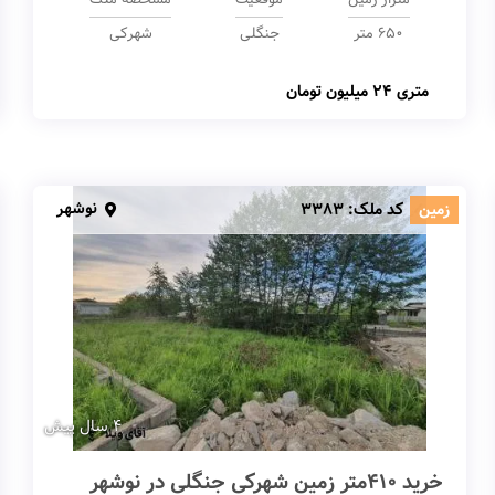
650 متر
جنگلی
شهرکی
متری
24 میلیون تومان
نوشهر
زمین
کد ملک:
3383
4 سال پیش
خرید 410متر زمین شهرکی جنگلی در نوشهر