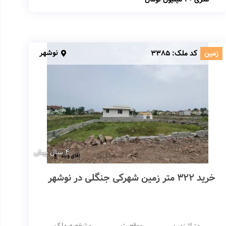
نوشهر
زمین
کد ملک:
3385
4 سال پیش
خرید 322 متر زمین شهرکی جنگلی در نوشهر
متراژ زمین
موقعیت
مشخصه ملک