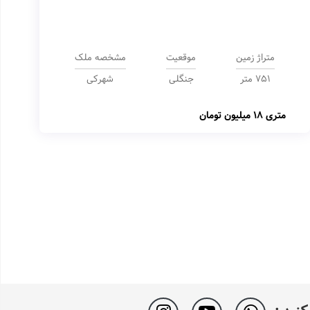
متراژ زمین
موقعیت
مشخصه ملک
751 متر
جنگلی
شهرکی
متری
18 میلیون تومان