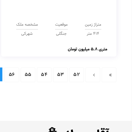
متراژ زمین
موقعیت
مشخصه ملک
414 متر
جنگلی
شهرکی
متری
5.8 میلیون تومان
56
55
54
53
52