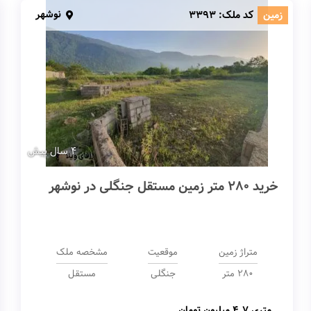
نوشهر
زمین
کد ملک:
3393
4 سال پیش
خرید 280 متر زمین مستقل جنگلی در نوشهر
متراژ زمین
موقعیت
مشخصه ملک
280 متر
جنگلی
مستقل
متری
4.7 میلیون تومان