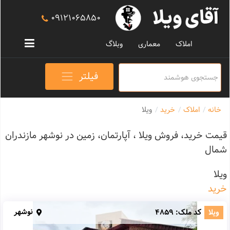
09121065850
املاک
معماری
وبلاگ
فیلتر
خانه
املاک
خرید
ویلا
قیمت خرید، فروش ویلا ، آپارتمان، زمین در نوشهر مازندران
شمال
ویلا
خرید
نوشهر
ویلا
کد ملک:
4859