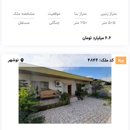
متراژ زمین
متراژ بنا
موقعیت
مشخصه ملک
505 متر
250 متر
جنگلی
مستقل
6.6 میلیارد تومان
نوشهر
ویلا
کد ملک:
4844