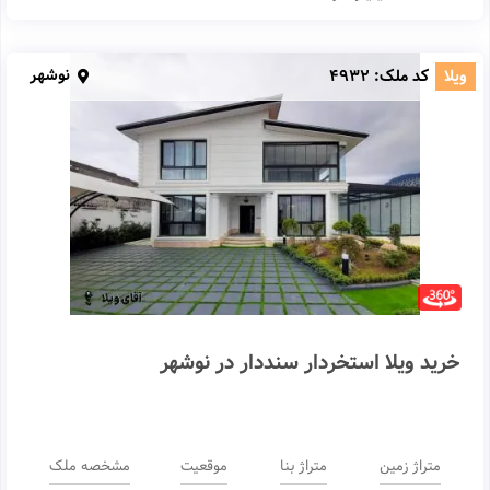
نوشهر
ویلا
کد ملک:
4932
خرید ویلا استخردار سنددار در نوشهر
متراژ زمین
متراژ بنا
موقعیت
مشخصه ملک