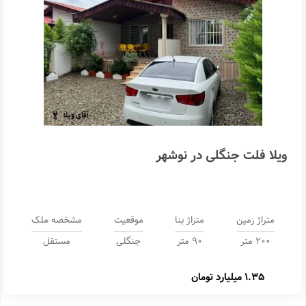
ویلا فلت جنگلی در نوشهر
متراژ زمین
متراژ بنا
موقعیت
مشخصه ملک
200 متر
90 متر
جنگلی
مستقل
1.35 میلیارد تومان