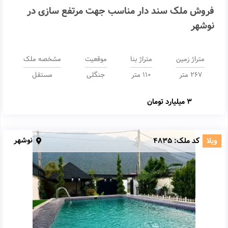
فروش ملک سند دار مناسب جهت مرتفع سازی در
نوشهر
متراژ زمین
متراژ بنا
موقعیت
مشخصه ملک
267 متر
110 متر
جنگلی
مستقل
3 میلیارد تومان
نوشهر
ویلا
کد ملک:
4835