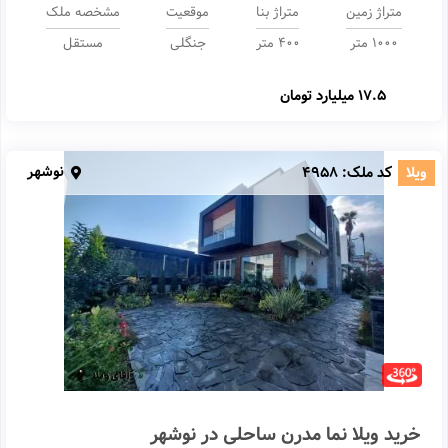
متراژ زمین
متراژ بنا
موقعیت
مشخصه ملک
1000 متر
400 متر
جنگلی
مستقل
17.5 میلیارد تومان
نوشهر
ویلا
کد ملک:
4958
خرید ویلا نما مدرن ساحلی در نوشهر