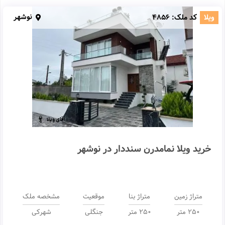
نوشهر
ویلا
کد ملک:
4856
خرید ویلا نمامدرن سنددار در نوشهر
متراژ زمین
متراژ بنا
موقعیت
مشخصه ملک
250 متر
250 متر
جنگلی
شهرکی