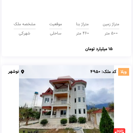
متراژ زمین
متراژ بنا
موقعیت
مشخصه ملک
500 متر
460 متر
ساحلی
شهرکی
15 میلیارد تومان
نوشهر
ویلا
کد ملک:
4950