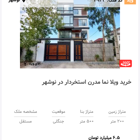
نوشهر
ویلا
کد ملک:
4933
خرید ویلا نما مدرن استخردار در نوشهر
متراژ زمین
متراژ بنا
موقعیت
مشخصه ملک
200 متر
500 متر
جنگلی
مستقل
6.5 میلیارد تومان