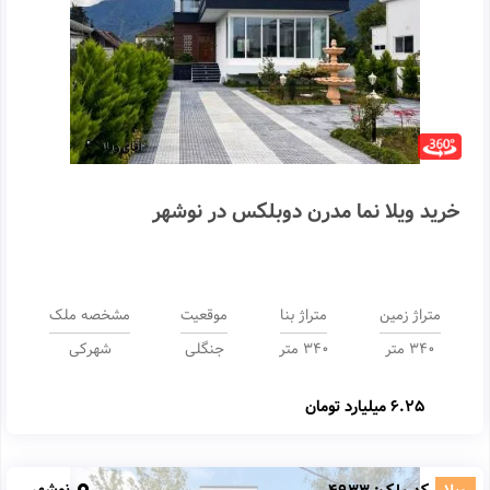
خرید ویلا نما مدرن دوبلکس در نوشهر
متراژ زمین
متراژ بنا
موقعیت
مشخصه ملک
340 متر
340 متر
جنگلی
شهرکی
6.25 میلیارد تومان