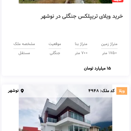
خرید ویلای تریپلکس جنگلی در نوشهر
متراژ زمین
متراژ بنا
موقعیت
مشخصه ملک
1750 متر
700 متر
جنگلی
مستقل
15 میلیارد تومان
نوشهر
ویلا
کد ملک:
4948