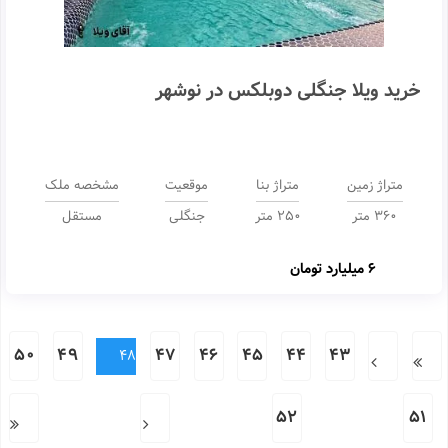
خرید ویلا جنگلی دوبلکس در نوشهر
متراژ زمین
متراژ بنا
موقعیت
مشخصه ملک
360 متر
250 متر
جنگلی
مستقل
6 میلیارد تومان
50
49
47
46
45
44
43
48
52
51