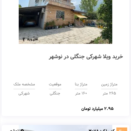
خرید ویلا شهرکی جنگلی در نوشهر
متراژ زمین
متراژ بنا
موقعیت
مشخصه ملک
265 متر
160 متر
جنگلی
شهرکی
2.95 میلیارد تومان