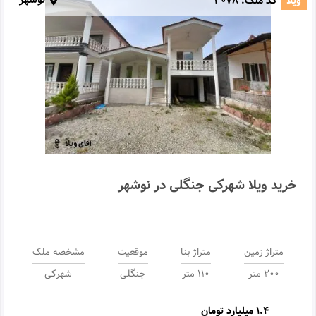
نوشهر
ویلا
کد ملک:
3078
خرید ویلا شهرکی جنگلی در نوشهر
متراژ زمین
متراژ بنا
موقعیت
مشخصه ملک
200 متر
110 متر
جنگلی
شهرکی
1.4 میلیارد تومان