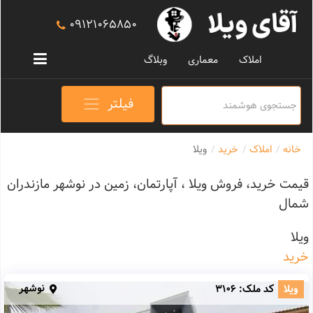
09121065850
املاک
معماری
وبلاگ
فیلتر
خانه
املاک
خرید
ویلا
قیمت خرید، فروش ویلا ، آپارتمان، زمین در نوشهر مازندران
شمال
ویلا
خرید
نوشهر
ویلا
کد ملک:
3106