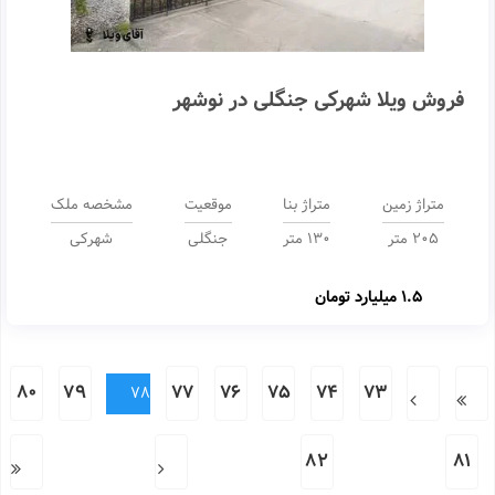
فروش ویلا شهرکی جنگلی در نوشهر
متراژ زمین
متراژ بنا
موقعیت
مشخصه ملک
205 متر
130 متر
جنگلی
شهرکی
1.5 میلیارد تومان
80
79
77
76
75
74
73
78
82
81