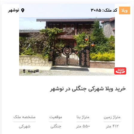
نوشهر
ویلا
کد ملک:
3085
خرید ویلا شهرکی جنگلی در نوشهر
متراژ زمین
متراژ بنا
موقعیت
مشخصه ملک
412 متر
550 متر
جنگلی
شهرکی