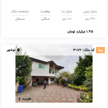
متراژ زمین
متراژ بنا
موقعیت
مشخصه ملک
220 متر
100 متر
جنگلی
مستقل
1.45 میلیارد تومان
نوشهر
ویلا
کد ملک:
3072