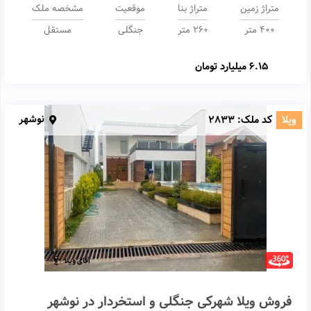
متراژ زمین
متراژ بنا
موقعیت
مشخصه ملک
400 متر
260 متر
جنگلی
مستقل
6.15 میلیارد تومان
نوشهر
ویلا
کد ملک:
2833
فروش ویلا شهرکی جنگلی و استخردار در نوشهر