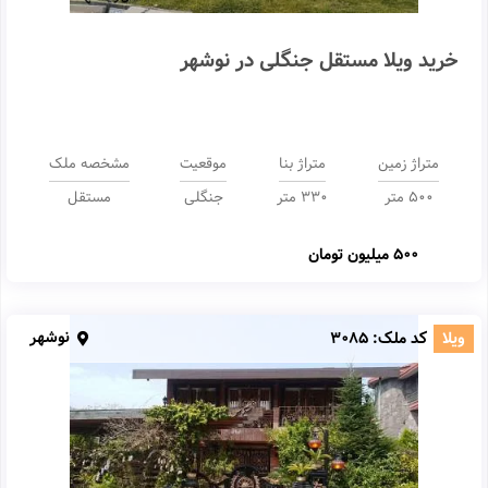
خرید ویلا مستقل جنگلی در نوشهر
متراژ زمین
متراژ بنا
موقعیت
مشخصه ملک
500 متر
330 متر
جنگلی
مستقل
500 میلیون تومان
نوشهر
ویلا
کد ملک:
3085