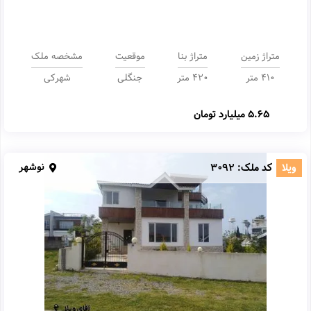
متراژ زمین
متراژ بنا
موقعیت
مشخصه ملک
410 متر
420 متر
جنگلی
شهرکی
5.65 میلیارد تومان
نوشهر
ویلا
کد ملک:
3092